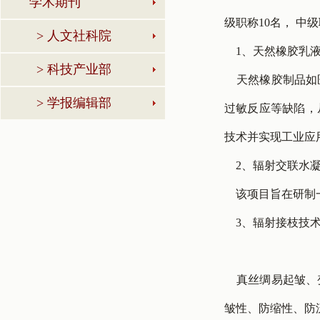
学术期刊
级职称10名， 
> 人文社科院
1、天然橡胶乳液
> 科技产业部
天然橡胶制品如医
> 学报编辑部
过敏反应等缺陷，
技术并实现工业应
2、辐射交联水凝
该项目旨在研制一
3、辐射接枝技术
真丝绸易起皱、变
皱性、防缩性、防