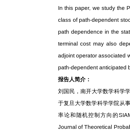
In this paper, we study the 
class of path-dependent stoc
path dependence in the state
terminal cost may also depe
adjoint operator associated w
path-dependent anticipated b
报告人简介：
刘国民，南开大学数学科学
于复旦大学数学科学学院从
率论和随机控制方向的
SIAM
Journal of Theoretical Probab