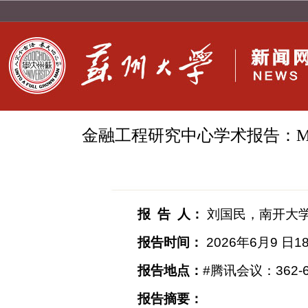
金融工程研究中心学术报告：Maximum princi
报 告 人：
刘国民，南开大
报告时间：
2026
年
6
月
9
日
18
报告地点：
#
腾讯会议：
362-
报告摘要：