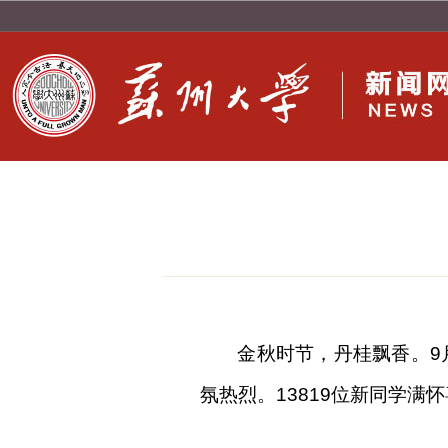
金秋时节，丹桂飘香。
9
氛热烈。
13819位新同学
满怀