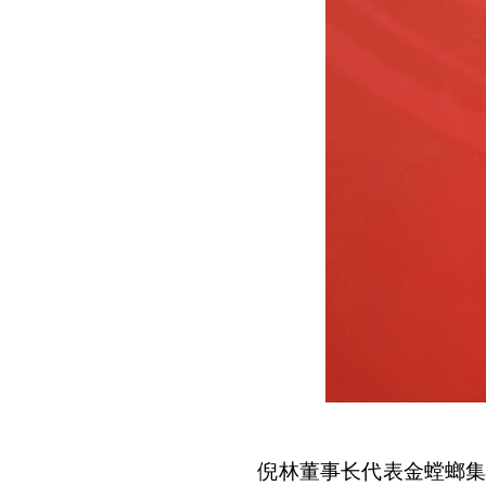
倪林董事长代表金螳螂