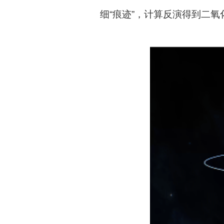
细
“
痕迹
”
，计算反演得到二氧