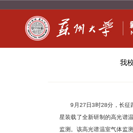
我
9
月
27
日
3
时
28
分，长征
星装载了全新研制的高光谱
监测。该高光谱温室气体监