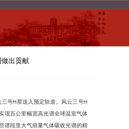
制做出贡献
云三号
H
星送入预定轨道。风云三号
H
实现百公里幅宽高光谱全球温室气体
些谱段里大气痕量气体吸收光谱的精