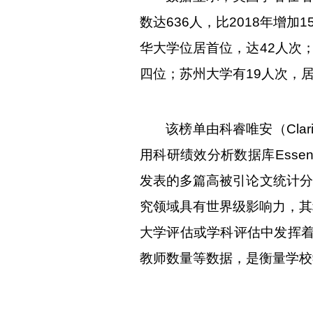
数达
636
人，比
2018
年增加
1
华大学位居首位，达
42
人次
四位；苏州大学有
19
人次，
该榜单由科睿唯安（
Clar
用科研绩效分析数据库
Essent
发表的多篇高被引论文统计分
究领域具有世界级影响力，其
大学评估或学科评估中发挥
教师数量等数据，是衡量学校