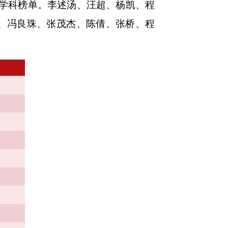
学科榜单。李述汤、汪超、杨凯、程
、冯良珠、张茂杰、陈倩、张桥、程