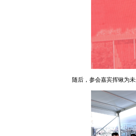
随后，参会嘉宾挥锹为未